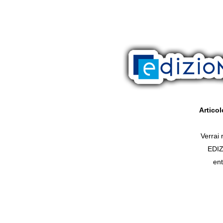
Artico
Verrai r
EDI
ent