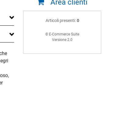
Area clienti
Articoli presenti:
0
© E-Commerce Suite
Versione 2.0
 che
legri
noso,
er