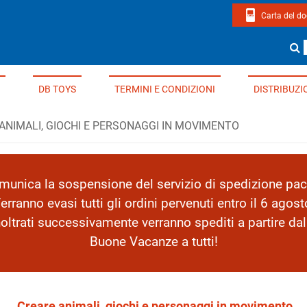
Carta del d
page di Edizioni Del Borgo
Cerca un li
DB TOYS
TERMINI E CONDIZIONI
DISTRIBUZI
ANIMALI, GIOCHI E PERSONAGGI IN MOVIMENTO
nica la sospensione del servizio di spedizione pacc
erranno evasi tutti gli ordini pervenuti entro il 6 agost
inoltrati successivamente verranno spediti a partire da
Buone Vacanze a tutti!
Creare animali, giochi e personaggi in movimento