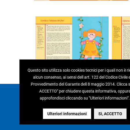
Questo sito utilizza solo cookies tecnici per i quali non è r
alcun consenso, ai sensi dell art. 122 del Codice Civile e
Provvedimento del Garante dell 8 maggio 2014. Clicca su
ACCETTO" per chiudere questa informativa, oppur
Edizioni del Borgo s.r.l.
approfondisci cliccando su "Ulteriori informazioni".
Via Caduti di Reggio Emilia, 15
40033 - Casalecchio di Reno (Bo)
Tel 051.75.33.58 / 75.14.39 - Fax 051.75.26.37
Ulteriori informazioni
Sì, ACCETTO
P.IVA 01876071208