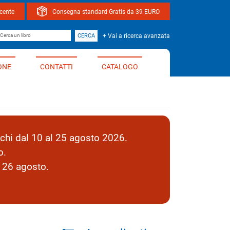
ocente
Consegna standard Gratis da 39 EURO
bro
CERCA
+ Vai a ricerca avanzata
ONE
CONTATTI
CATALOGO
hi dal 10 al 25 agosto 2026.
o.
l 26 agosto.