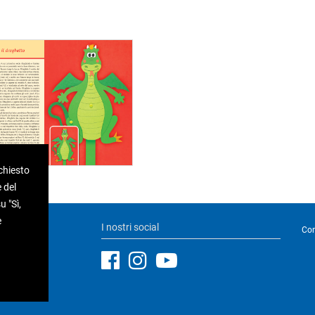
ichiesto
 del
 "Sì,
e
I nostri social
Con