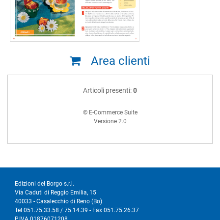
Area clienti
Articoli presenti:
0
© E-Commerce Suite
Versione 2.0
Edizioni del Borgo s.r.l.
Via Caduti di Reggio Emilia, 15
40033 - Casalecchio di Reno (Bo)
Tel 051.75.33.58 / 75.14.39 - Fax 051.75.26.37
P.IVA 01876071208