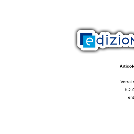
Artico
Verrai r
EDI
ent