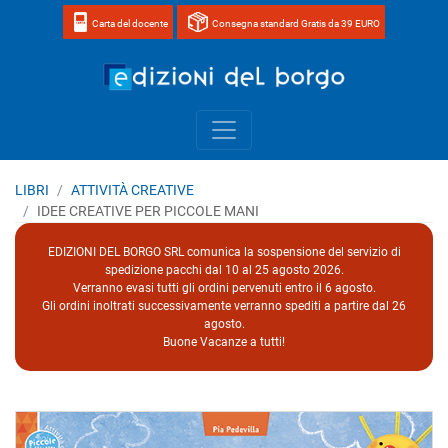
Carta del docente
Consegna standard Gratis da 39 EURO
Home page 
LIBRI
ATTIVITÀ CREATIVE
IDEE CREATIVE PER PICCOLE MANI
EDIZIONI DEL BORGO SRL comunica la sospensione del servizio di
spedizione pacchi dal 10 al 25 agosto 2026.
Verranno evasi tutti gli ordini pervenuti entro il 6 agosto.
Gli ordini inoltrati successivamente verranno spediti a partire dal 26
agosto.
Buone Vacanze a tutti!