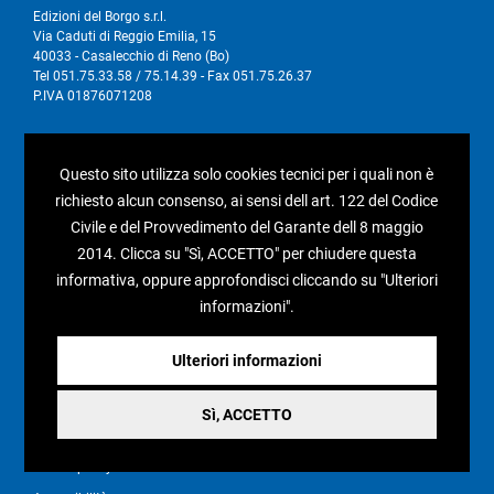
Edizioni del Borgo s.r.l.
Via Caduti di Reggio Emilia, 15
40033 - Casalecchio di Reno (Bo)
Tel 051.75.33.58 / 75.14.39 - Fax 051.75.26.37
P.IVA 01876071208
I nostri social
Questo sito utilizza solo cookies tecnici per i quali non è
richiesto alcun consenso, ai sensi dell art. 122 del Codice
Civile e del Provvedimento del Garante dell 8 maggio
2014. Clicca su "Sì, ACCETTO" per chiudere questa
Condizioni generali di vendita
informativa, oppure approfondisci cliccando su "Ulteriori
informazioni".
Pagamenti e spedizioni
Resi e rimborsi
Ulteriori informazioni
Recesso
Sì, ACCETTO
Privacy policy
Cookie policy