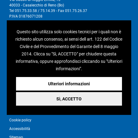
40033 - Casalecchio di Reno (Bo)
Tel 051.75.33.58 / 75.14.39 - Fax 051.75.26.37
P.IVA 01876071208
Questo sito utilizza solo cookies tecnici per i quali non è
I nostri social
richiesto alcun consenso, ai sensi dell art. 122 del Codice
Civile e del Provvedimento del Garante dell 8 maggio
2014. Clicca su "Sì, ACCETTO" per chiudere questa
informativa, oppure approfondisci cliccando su "Ulteriori
Condizioni generali di vendita
informazioni".
Pagamenti e spedizioni
Ulteriori informazioni
Resi e rimborsi
Recesso
Sì, ACCETTO
Privacy policy
Cookie policy
Accessibilità
Sitemap