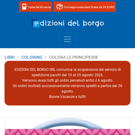
Carta del docente
Consegna standard Gratis da 39 EURO
Home page 
LIBRI
COLORING
COLORA LE PRINCIPESSE
EDIZIONI DEL BORGO SRL comunica la sospensione del servizio di
spedizione pacchi dal 10 al 25 agosto 2026.
Verranno evasi tutti gli ordini pervenuti entro il 6 agosto.
Gli ordini inoltrati successivamente verranno spediti a partire dal 26
agosto.
Buone Vacanze a tutti!