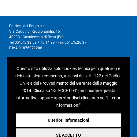
Edizioni del Borgo s.r.l.
Via Caduti di Reggio Emilia, 15
40033 - Casalecchio di Reno (Bo)
Tel 051.75.33.58 / 75.14.39 - Fax 051.75.26.37
P.IVA 01876071208
I nostri social
Questo sito utilizza solo cookies tecnici per i quali non è
richiesto alcun consenso, ai sensi dell art. 122 del Codice
Civile e del Provvedimento del Garante dell 8 maggio
2014. Clicca su "Sì, ACCETTO" per chiudere questa
informativa, oppure approfondisci cliccando su "Ulteriori
Condizioni generali di vendita
informazioni".
Pagamenti e spedizioni
Resi e rimborsi
Ulteriori informazioni
Recesso
Sì, ACCETTO