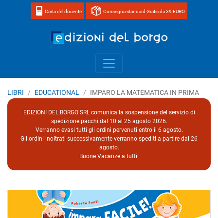
Carta del docente
Consegna standard Gratis da 39 EURO
Home page 
LIBRI
EDUCATIONAL
IMPARO LA MATEMATICA IN PRIMA
EDIZIONI DEL BORGO SRL comunica la sospensione del servizio di
spedizione pacchi dal 10 al 25 agosto 2026.
Verranno evasi tutti gli ordini pervenuti entro il 6 agosto.
Gli ordini inoltrati successivamente verranno spediti a partire dal 26
agosto.
Buone Vacanze a tutti!