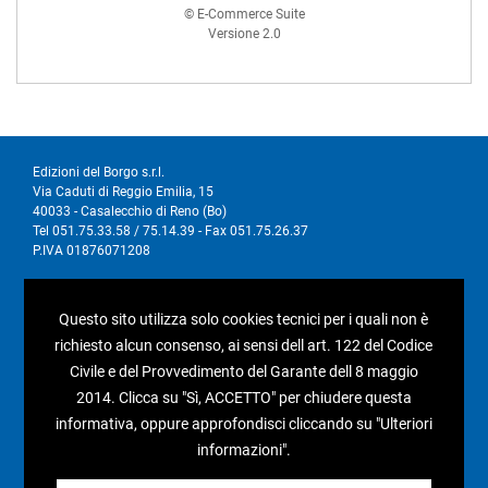
© E-Commerce Suite
Versione 2.0
Edizioni del Borgo s.r.l.
Via Caduti di Reggio Emilia, 15
40033 - Casalecchio di Reno (Bo)
Tel 051.75.33.58 / 75.14.39 - Fax 051.75.26.37
P.IVA 01876071208
I nostri social
Questo sito utilizza solo cookies tecnici per i quali non è
richiesto alcun consenso, ai sensi dell art. 122 del Codice
Civile e del Provvedimento del Garante dell 8 maggio
2014. Clicca su "Sì, ACCETTO" per chiudere questa
informativa, oppure approfondisci cliccando su "Ulteriori
Condizioni generali di vendita
informazioni".
Pagamenti e spedizioni