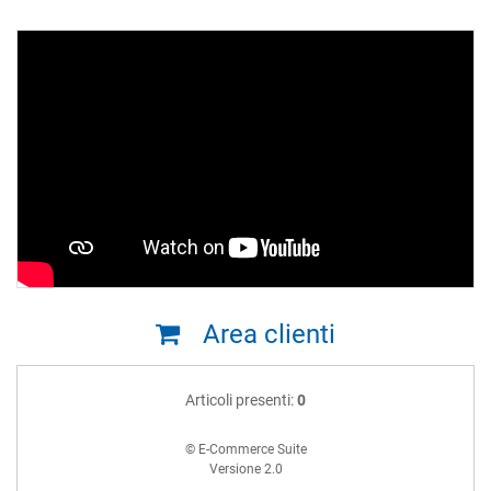
Area clienti
Articoli presenti:
0
© E-Commerce Suite
Versione 2.0