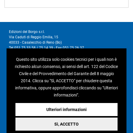
Edizioni del Borgo s.r.l.
Via Caduti di Reggio Emilia, 15
40033 - Casalecchio di Reno (Bo)
Tel 051.75.33.58 / 75.14.39 - Fax 051.75.26.37
P.IVA 01876071208
Questo sito utilizza solo cookies tecnici per i quali non è
richiesto alcun consenso, ai sensi dell art. 122 del Codice
I nostri social
Civile e del Provvedimento del Garante dell 8 maggio
2014. Clicca su "Sì, ACCETTO" per chiudere questa
informativa, oppure approfondisci cliccando su "Ulteriori
informazioni".
Condizioni generali di vendita
Ulteriori informazioni
Pagamenti e spedizioni
Resi e rimborsi
Sì, ACCETTO
Recesso