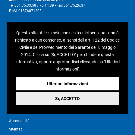
Tel 051.75.33.58 / 75.14.39 - Fax 051.75.26.37
P.IVA 01876071208
I nostri social
Questo sito utilizza solo cookies tecnici per i quali non è
richiesto alcun consenso, ai sensi dell art. 122 del Codice
Civile e del Provvedimento del Garante dell 8 maggio
2014. Clicca su "Sì, ACCETTO" per chiudere questa
Condizioni generali di vendita
informativa, oppure approfondisci cliccando su "Ulteriori
informazioni".
Pagamenti e spedizioni
Resi e rimborsi
Ulteriori informazioni
Recesso
Sì, ACCETTO
Privacy policy
Cookie policy
Accessibilità
Sitemap