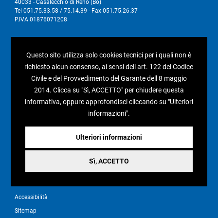
40033 - Casalecchio di Reno (Bo)
Tel 051.75.33.58 / 75.14.39 - Fax 051.75.26.37
P.IVA 01876071208
I nostri social
Questo sito utilizza solo cookies tecnici per i quali non è
richiesto alcun consenso, ai sensi dell art. 122 del Codice
Civile e del Provvedimento del Garante dell 8 maggio
2014. Clicca su "Sì, ACCETTO" per chiudere questa
Condizioni generali di vendita
informativa, oppure approfondisci cliccando su "Ulteriori
informazioni".
Pagamenti e spedizioni
Resi e rimborsi
Ulteriori informazioni
Recesso
Sì, ACCETTO
Privacy policy
Cookie policy
Accessibilità
Sitemap