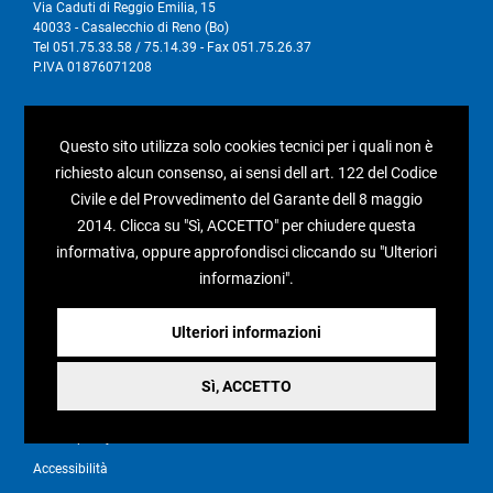
Via Caduti di Reggio Emilia, 15
40033 - Casalecchio di Reno (Bo)
Tel 051.75.33.58 / 75.14.39 - Fax 051.75.26.37
P.IVA 01876071208
I nostri social
Questo sito utilizza solo cookies tecnici per i quali non è
richiesto alcun consenso, ai sensi dell art. 122 del Codice
Civile e del Provvedimento del Garante dell 8 maggio
2014. Clicca su "Sì, ACCETTO" per chiudere questa
Condizioni generali di vendita
informativa, oppure approfondisci cliccando su "Ulteriori
informazioni".
Pagamenti e spedizioni
Resi e rimborsi
Ulteriori informazioni
Recesso
Sì, ACCETTO
Privacy policy
Cookie policy
Accessibilità