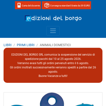
Carta del docente
Consegna standard Gratis da 39 EURO
Home page 
LIBRI
PRIMI LIBRI
ANIMALI DOMESTICI
EDIZIONI DEL BORGO SRL comunica la sospensione del servizio di
spedizione pacchi dal 10 al 25 agosto 2026.
Verranno evasi tutti gli ordini pervenuti entro il 6 agosto.
Gli ordini inoltrati successivamente verranno spediti a partire dal 26
agosto.
Buone Vacanze a tutti!