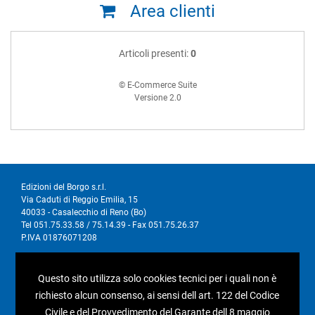
Area clienti
Articoli presenti:
0
© E-Commerce Suite
Versione 2.0
Edizioni del Borgo s.r.l.
Via Caduti di Reggio Emilia, 15
40033 - Casalecchio di Reno (Bo)
Tel 051.75.33.58 / 75.14.39 - Fax 051.75.26.37
P.IVA 01876071208
I nostri social
Questo sito utilizza solo cookies tecnici per i quali non è
richiesto alcun consenso, ai sensi dell art. 122 del Codice
Civile e del Provvedimento del Garante dell 8 maggio