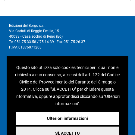
Edizioni del Borgo s.r.l.
Via Caduti di Reggio Emilia, 15
40033 - Casalecchio di Reno (Bo)
Tel 051.75.33.58 / 75.14.39 - Fax 051.75.26.37
P.IVA 01876071208
I nostri social
Questo sito utilizza solo cookies tecnici per i quali non è
richiesto alcun consenso, ai sensi dell art. 122 del Codice
Civile e del Provvedimento del Garante dell 8 maggio
2014. Clicca su "Sì, ACCETTO" per chiudere questa
informativa, oppure approfondisci cliccando su "Ulteriori
Condizioni generali di vendita
informazioni".
Pagamenti e spedizioni
Resi e rimborsi
Ulteriori informazioni
Recesso
Sì, ACCETTO