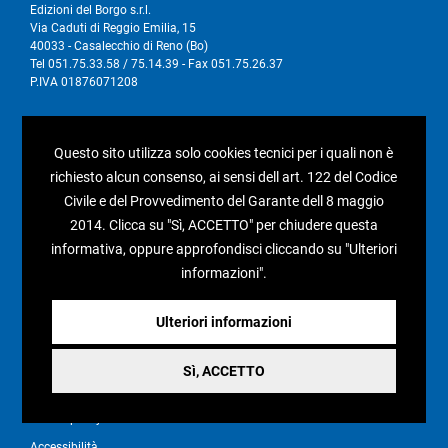
Edizioni del Borgo s.r.l.
Via Caduti di Reggio Emilia, 15
40033 - Casalecchio di Reno (Bo)
Tel 051.75.33.58 / 75.14.39 - Fax 051.75.26.37
P.IVA 01876071208
I nostri social
Questo sito utilizza solo cookies tecnici per i quali non è
richiesto alcun consenso, ai sensi dell art. 122 del Codice
Civile e del Provvedimento del Garante dell 8 maggio
2014. Clicca su "Sì, ACCETTO" per chiudere questa
Condizioni generali di vendita
informativa, oppure approfondisci cliccando su "Ulteriori
informazioni".
Pagamenti e spedizioni
Resi e rimborsi
Ulteriori informazioni
Recesso
Sì, ACCETTO
Privacy policy
Cookie policy
Accessibilità